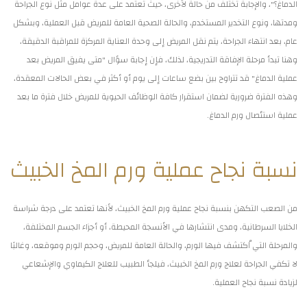
الدماغ؟"، والإجابة تختلف من حالة لأخرى، حيث تعتمد على عدة عوامل مثل نوع الجراحة
ومدتها، ونوع التخدير المستخدم، والحالة الصحية العامة للمريض قبل العملية، وبشكل
عام، بعد انتهاء الجراحة، يتم نقل المريض إلى وحدة العناية المركزة للمراقبة الدقيقة،
وهنا تبدأ مرحلة الإفاقة التدريجية، لذلك، فإن إجابة سؤال "متى يفيق المريض بعد
عملية الدماغ" قد تتراوح بين بضع ساعات إلى يوم أو أكثر في بعض الحالات المعقدة،
وهذه الفترة ضرورية لضمان استقرار كافة الوظائف الحيوية للمريض خلال فترة ما بعد
عملية استئصال ورم الدماغ.
نسبة نجاح عملية ورم المخ الخبيث
من الصعب التكهن بنسبة نجاح عملية ورم المخ الخبيث، لأنها تعتمد على درجة شراسة
الخلايا السرطانية، ومدى انتشارها في الأنسجة المحيطة، أو أجزاء الجسم المختلفة،
والمرحلة التي اُكتشف فيها الورم، والحالة العامة للمريض، وحجم الورم وموقعه، وغالبًا
لا تكفي الجراحة لعلاج ورم المخ الخبيث، فيلجأ الطبيب للعلاج الكيماوي والإشعاعي
لزيادة نسبة نجاح العملية.