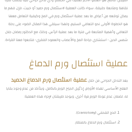
نقاهة ومتابعة دقيقة، سواء كانت العملية لاستئصال ورم حميد أو خبيث، فإن فهم ما
يمكن توقعه من أعراض ما بعد عملية استئصال ورم في المخ وكيفية التعامل معها
هو الخطوة الأولى نحو التعافي السليم، ولهذا سيلقي هذا المقال الضوء على رحلة
التعافي وأهمية المتابعة في فترة ما بعد عملية الرأس، وذلك مع الدكتور رمضان جلال
شمس الدين - استشاري جراحة المخ والأعصاب والعمود الفقري- فتابعوا معنا القراءة.
عملية استئصال ورم الدماغ
عملية استئصال ورم الدماغ الحميد
يعد التدخل الجراحي من خلال
العلاج الأساسي لهذه الأورام، إذ يُزيل الجراح الورم بالكامل، ويتأكد من عدم وجود بقايا
له، لضمان عدم عودة الورم مرة أخرى، ويوجد طريقتان لإجراء هذه العملية:
الحج القحفي (Craniotomy).
استئصال ورم الدماغ بالمنظار.