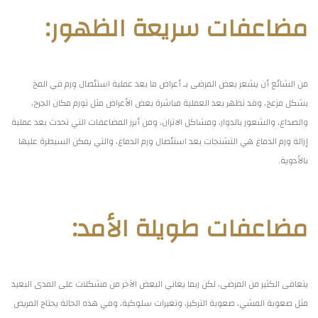
مضاعفات سريعة الظهور:
من الشائع أن يشعر بعض المرضى بـ أعراض ما بعد عملية استئصال ورم في المخ
بشكل مزعج، وقد تظهر بعد العملية مباشرة بعض الأعراض مثل تورم مكان الجرح،
والصداع، والشعور بالدوار، ومشاكل الاتزان، ومن أبرز المضاعفات التي تحدث بعد عملية
إزالة ورم الدماغ هي التشنجات بعد استئصال ورم الدماغ، والتي يمكن السيطرة عليها
بالأدوية.
مضاعفات طويلة الأمد:
يتعافى الكثير من المرضى، لكن ربما يعاني البعض الآخر من مشكلات على المدى البعيد
مثل صعوبة المشي، صعوبة التركيز، وتغيرات سلوكية، وفي هذه الحالة يحتاج المريض