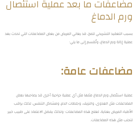
مضاعفات ما بعد عملية استئصال
ورم الدماغ
بسبب التعقيد التشريحي للمخ، قد يعاني المريض من بعض المضاعفات التي تحدث بعد
عملية إزالة ورم الدماغ، وتُقسم إلى ما يلي:
مضاعفات عامة:
عملية استئصال ورم الدماغ مثلها مثل أي عملية جراحية أخرى قد يصاحبها بعض
المضاعفات مثل العدوى، والنزيف، وجلطات الدم، ومشاكل التنفس، لذلك يراقب
الأطباء المريض بعناية، لعلاج هذه المضاعفات؛ ولذلك يفضل الاعتماد على طبيب خبير
لتجنب مثل هذه المضاعفات.