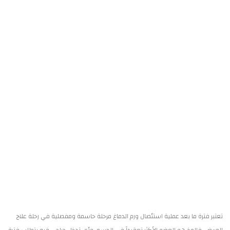
تعتبر فترة ما بعد عملية استئصال ورم الدماغ مرحلة حاسمة ومفصلية في رحلة علاج
المريض، فالمخ هو العضو الأكثر تعقيداً في الجسم، وأي تدخل جراحي فيه يتطلب فترة