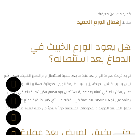
قد يهمك الان معرفة:
إهمال الورم الحميد
مخاطر
هل يعود الورم الخبيث في
الدماغ بعد استئصاله؟
توجد فرصة لعودة الورم بعد فترة ما بعد عملية استئصال ورم الدماغ الخبيث، وهذا الأمر
ليس بسبب فشل الجراحة، بل بسبب طبيعة الورم العدوانية، وهنا يبرز السؤال الأهم
"هل يمكن التعافي تمامًا بعد عملية استئصال ورم الدماغ الخبيث؟"، فالتعافي الكامل
يعتمد على نجاح العلاجات المكملة في القضاء على أي خلايا متبقية ومنع عودتها، مما
يجعل المتابعة الدورية والفحوصات المنتظمة جزءاً لا يتجزأ من خطة العلاج طويلة الأمد.
متى يفيق المريض بعد عملية