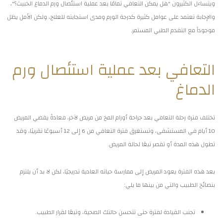
ويتساءل الكثيرون "هل يمكن التعافي تمامًا بعد عملية استئصال ورم الدماغ الخبيث؟"،
والإجابة تعتمد على عوامل كثيرة كدرجة الورم ومدى استجابته للعلاج، ولكن الأمل يظل
موجوداً مع التقدم الطبي المستمر.
التعافي بعد عملية استئصال ورم
الدماغ
تختلف فترة رحلة التعافي بعد جراحة أورام المخ من مريض لآخر، فعادةً يقضي المريض
10 أيام في المستشفى، وتستغرق فترة التعافي من 6 إلى 12 أسبوعًا تقريبًا، وقد
تطول هذه المدة أو تقصر تبعًا لحالة المريض.
بعد هذه الفترة يعود المريض إلى ممارسة حياته العادية تدريجيًا، لكن لا بد أن يلتزم
بنصائح الطبيب والتي من بينها ما يلي:
تجنب القيادة لفترة حتى تتحسن حالتك الصحية، وتبعًا لقرار الطبيب.