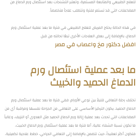
للعلاج الطبيعي والمتابعة المستمرة، وتعتبر التشنجات بعد استئصال ورم الدماغ من
المضاعفات التي قد تستمر لفترة وتتطلب علاجاً متخصصاً.
في هذه الحالة يحتاج المريض للعلاج الطبيعي في فترة ما بعد عملية استئصال ورم
الدماغ، بالإضافة إلى بعض العلاجات الأخرى تبعًا لحالته من قبل
افضل دكتور مخ واعصاب في مصر
ما بعد عملية استئصال ورم
الدماغ الحميد والخبيث
تختلف رحلة التعافي قليلاً بين نوعي الأورام، ففي فترة ما بعد عملية استئصال ورم
الدماغ الحميد، يكون التركيز الأساسي على التعافي من الجراحة نفسها ومراقبة أي من
المضاعفات التي تحدث بعد عملية إزالة ورم الدماغ الحميد مثل العدوى أو النزيف، وغالباً
ما تكون نسبة الشفاء عالية، أما فترة ما بعد عملية استئصال ورم الدماغ الخبيث،
فتكون أكثر تعقيداً، حيث تتضمن بالإضافة إلى التعافي الجراحي، خطط علاجية تكميلية،