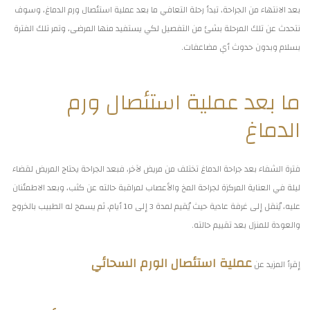
بعد الانتهاء من الجراحة، تبدأ رحلة التعافي ما بعد عملية استئصال ورم الدماغ، وسوف
نتحدث عن تلك المرحلة بشئ من التفصيل لكي يستفيد منها المرضى، وتمر تلك الفترة
بسلام وبدون حدوث أي مضاعفات.
ما بعد عملية استئصال ورم
الدماغ
فترة الشفاء بعد جراحة الدماغ تختلف من مريض لآخر، فبعد الجراحة يحتاج المريض لقضاء
ليلة في العناية المركزة لجراحة المخ والأعصاب لمراقبة حالته عن كثب، وبعد الاطمئنان
عليه، يُنقل إلى غرفة عادية حيث يُقيم لمدة 3 إلى 10 أيام، ثم يسمح له الطبيب بالخروج
والعودة للمنزل بعد تقييم حالته.
عملية استئصال الورم السحائي
إقرأ المزيد عن