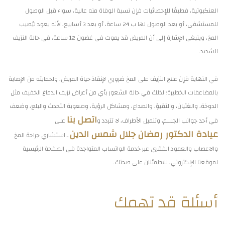
العنكبوتية، فطبقًا للإحصائيات فإن نسبة الوفاة منه عالية، سواء قبل الوصول
للمستشفى، أو بعد الوصول لها ب 24 ساعة، أو بعد 3 أسابيع، لأنه يعود ليُصيب
المخ، وينبغي الإشارة إلى أن المريض قد يموت في غضون 12 ساعة، في حالة النزيف
الشديد.
في النهاية فإن علاج النزيف على المخ ضروري لإنقاذ حياة المريض، ولحمايته من الإصابة
بالمضاعفات الخطيرة؛ لذلك في حالة الشعور بأي من أعراض نزيف الدماغ الخفيف مثل
الدوخة، والغثيان، والتقيؤ، والصداع، ومشاكل الرؤية، وصعوبة التحدث والبلع، وضعف
اتصل بنا
في أحد جوانب الجسم، وتنميل الأطراف، لا تتردد و
على
عيادة الدكتور رمضان جلال شمس الدين
ـ استشاري جراحة المخ
والاعصاب والعمود الفقري عبر خدمة الواتساب المتواجدة في الصفحة الرئيسية
لموقعنا الإلكتروني، للاطمئنان على صحتك.
أسئلة قد تهمك