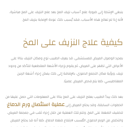
ينبغي الإشارة إلى ضرورة علاج أسباب نزيف المخ بعد علاج النزيف على المخ مباشرة،
لأنه إذا لم تعالج هذه الأسباب، فقد يُسبب ذلك عودة الإصابة بنزيف المخ.
كيفية علاج النزيف على المخ
بمجرد الوصول المريض للمستشفى، قد يعرف الطبيب نوع ومكان النزيف بناءًا على
الأعراض التي تظهر على المريض، ثم يقوم بإجراء الأشعة المقطعية للتأكد من وجود
نزيف، ورؤية مكان التجمع الدموي، بالإضافة إلى ذلك يمكن إجراء أشعة الرنين
المغناطيسي، كما يتم فحص المريض عصبيًا.
بعد ذلك يبدأ الطبيب بعلاج النزيف على المخ بناءًا على المعلومات التي حصل عليها من
عملية استئصال ورم الدماغ
الخطوات السابقة، وقد يحتاج المريض إلى
؛
لتخفيف الضغط على المخ، وتتم تلك العملية من خلال إجراء ثقب في جمجمة المريض،
والتخلص من الورم الدموي المُسبب لارتفاع ضغط الدماغ، كما أنه قد يحتاج المريض