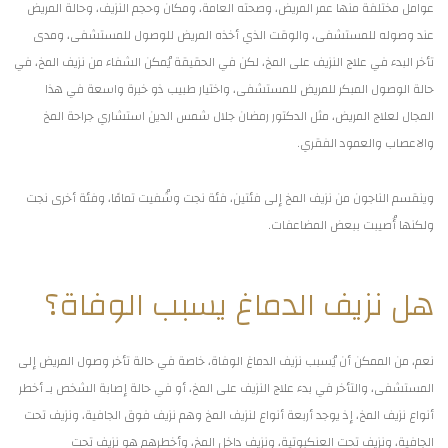
عوامل مختلفة منها عمر المريض، وصحته العامة، ومكان وحجم النزيف، وحالة المريض
عند وصوله للمستشفى، والوقت الذي أخذه المريض للوصول للمستشفى، ومدى
تأخر البدء في علاج النزيف على المخ، لكن في الحقيقة يُمكن الشفاء من نزيف المخ، في
حالة الوصول المبكر للمريض للمستشفى، واختيار طبيب ذو خبرة واسعة في هذا
المجال لعلاج المريض، مثل الدكتور رمضان جلال شمس الدين استشاري جراحة المخ
والاعصاب والعمود الفقري.
وينقسم الناجون من نزيف المخ إلى فئتين، فئة نجت وشُفيت تمامًا، وفئة أخرى نجت
ولكنها أُصيبت ببعض المضاعفات.
هل نزيف الدماغ يسبب الوفاة؟
نعم، من الممكن أن يُسبب نزيف الدماغ الوفاة، خاصة في حالة تأخر وصول المريض إلى
المستشفى، والتأخر في بدء علاج النزيف على المخ، أو في حالة إصابة الشخص بـ أخطر
أنواع نزيف المخ، إذ يوجد أربعة أنواع لنزيف المخ وهم نزيف فوق الجافية، ونزيف تحت
الجافية، ونزيف تحت العنكبوتية، ونزيف داخل المخ، وأخطرهم هو نزيف تحت