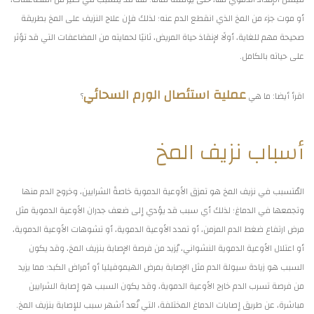
أو موت جزء من المخ الذي انقطع الدم عنه؛ لذلك فإن علاج النزيف على المخ بطريقة
صحيحة مهم للغاية، أولًا لإنقاذ حياة المريض، ثانيًا لحمايته من المضاعفات التي قد تؤثر
على حياته بالكامل.
عملية استئصال الورم السحائي
اقرأ أيضا: ما هي
؟
أسباب نزيف المخ
المُتسبب في نزيف المخ هو تمزق الأوعية الدموية خاصةً الشرايين، وخروج الدم منها
وتجمعها في الدماغ؛ لذلك أي سبب قد يؤدي إلى ضعف جدران الأوعية الدموية مثل
مرض ارتفاع ضغط الدم المزمن، أو تمدد الأوعية الدموية، أو تشوهات الأوعية الدموية،
أو اعتلال الأوعية الدموية النشواني، يُزيد من فرصة الإصابة بنزيف المخ، وقد يكون
السبب هو زيادة سيولة الدم مثل الإصابة بمرض الهيموفيليا أو أمراض الكبد؛ مما يزيد
من فرصة تسرب الدم خارج الأوعية الدموية، وقد يكون السبب هو إصابة الشرايين
مباشرة، عن طريق إصابات الدماغ المختلفة، التي تُعد أشهر سبب للإصابة بنزيف المخ.