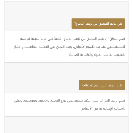
هل ينجو المريض من نزيف الدماغ؟
نعم، يمكن أن ينجو المريض من نزيف الدماغ، خاصةً في حالة سرعة توجهه
للمستشفى عند بدء ظهور الأعراض، وبدء العلاج في الوقت المناسب، واختيار
الطبيب صاحب الخبرة والكفاءة العالية.
هل النزيف في المخ له علاج؟
نعم، نزيف المخ له علاج، لكنه يعتمد على نوع النزيف، وحجمه، وموقعه، وعلى
أسباب الإصابة به من الأساس.