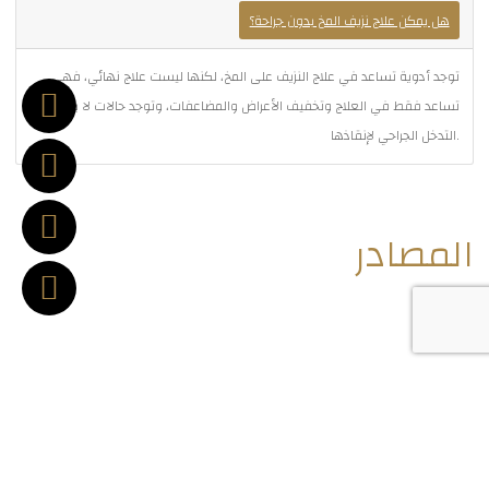
هل يمكن علاج نزيف المخ بدون جراحة؟
توجد أدوية تساعد في علاج النزيف على المخ، لكنها ليست علاج نهائي، فهي
تساعد فقط في العلاج وتخفيف الأعراض والمضاعفات، وتوجد حالات لا بد من
التدخل الجراحي لإنقاذها.
المصادر
[1]
https://www.webmd.com/brain/brain-hemorrhage-
bleeding-causes-symptoms-treatments