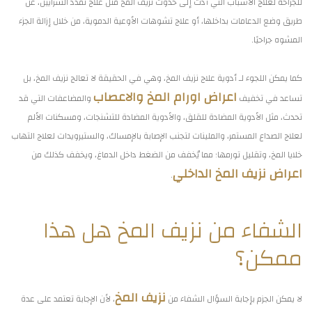
للجراحة لعلاج الأسباب التي أدت إلى حدوث نزيف المخ مثل علاج تمدد الشرايين، عن
طريق وضع الدعامات بداخلها، أو علاج تشوهات الأوعية الدموية، من خلال إزالة الجزء
المشوه جراحيًا.
كما يمكن اللجوء لـ أدوية علاج نزيف المخ، وهي في الحقيقة لا تعالج نزيف المخ، بل
اعراض اورام المخ والاعصاب
تساعد في تخفيف
والمضاعفات التي قد
تحدث، مثل الأدوية المضادة للقلق، والأدوية المضادة للتشنجات، ومسكنات الألم
لعلاج الصداع المستمر، والملينات لتجنب الإصابة بالإمساك، والستيرويدات لعلاج التهاب
خلايا المخ، وتقليل تورمها؛ مما يُخفف من الضغط داخل الدماغ، ويخفف كذلك من
اعراض نزيف المخ الداخلي
.
الشفاء من نزيف المخ هل هذا
ممكن؟
نزيف المخ
لا يمكن الجزم بإجابة السؤال الشفاء من
، لأن الإجابة تعتمد على عدة