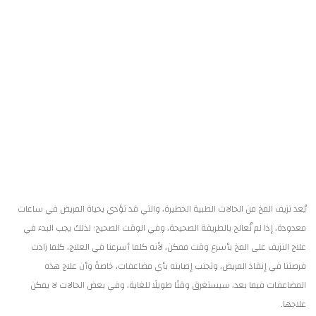
يُعد نزيف المخ من الحالات الطبية الخطيرة، والتي قد تؤدي بحياة المريض في ساعات
معدودة، إذا لم تُعالج بالطريقة الصحيحة، وفي الوقت الصحيح؛ لذلك يجب البدء في
علاج النزيف على المخ بأسرع وقت ممكن، لأنه كلما أسرعنا في العلاج، كلما زادت
فرصتنا في إنقاذ المريض، وتجنب إصابته بأي مضاعفات، خاصةً وأن علاج هذه
المضاعفات فيما بعد، سيستغرق وقتًا طويلًا للغاية، وفي بعض الحالات لا يمكن
علاجها.