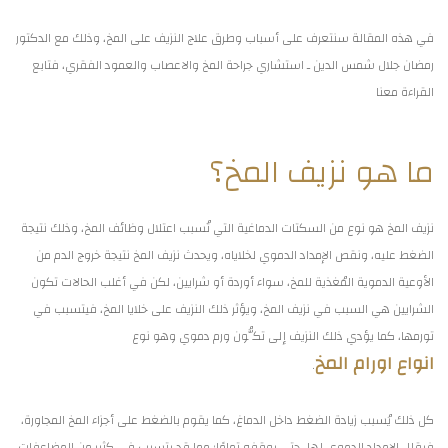
في هذه المقالة سنتعرف على أسباب وطرق علاج النزيف على المخ، وذلك مع الدكتور
رمضان جلال شمس الدين ـ استشاري جراحة المخ والاعصاب والعمود الفقري، فتابع
القراءة معنا
ما هو نزيف المخ؟
نزيف المخ هو نوع من السكتات الدماغية التي تُسبب اعتلال وظائف المخ، وذلك نتيجة
الضغط عليه، ونقص الإمداد الدموي لخلاياه، ويحدث نزيف المخ نتيجة خروج الدم من
الأوعية الدموية المُغذية للمخ، سواء أوردة أو شرايين، لكن في أغلب الحالات تكون
الشرايين هي السبب في نزيف المخ، ويؤثر ذلك النزيف على خلايا المخ، فيتسبب في
تورمها، كما يؤدي ذلك النزيف إلى تكُّون ورم دموي وهو نوع
انواع اورام المخ
.
كل ذلك يُسبب زيادة الضغط داخل الدماغ، كما يقوم بالضغط على أجزاء المخ المجاورة،
فيقلل الإمداد الدموي لها، حتى يوقفه تمامًا؛ مما قد يتسبب في كثير من المضاعفات،