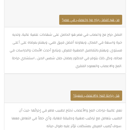
من هو افضل جراح مخ واعصاب في مصر؟
افضل جراح مخ واعصاب في مصر هو الحاصل على شهادات علمية عالية، ولديه
خبرة واسعة في المجال، ويعاونه أفضل فريق طبي، ويهتم بمرضاه على أعلى
مستوى، ويهتم بالتفاصيل الصغيرة للمرض، ويتابع أحدث الأبحاث والدراسات في
مجاله، وكل ذلك يتوفر في الدكتور رمضان جلال شمس الدين ـ استشاري جراحة
المخ والاعصاب والعمود الفقري.
هل جراحة المخ والاعصاب صعبة؟
نعم، غالبية جراحات المخ والأعصاب تحتاج لطبيب ماهر في إجرائها؛ حيث أن
الطبيب يتعامل مع تراكيب صغيرة ودقيقة للغاية، وأي خطأ في التعامل معها
سوف يُصيب المريض بمشكلات تؤثر عليه طوال حياته.