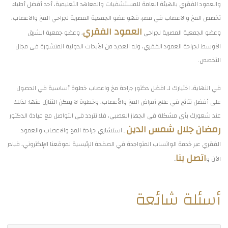
والعمود الفقري بالهيئة العامة للمستشفيات والمعاهد التعليمية، أحد أفضل أطباء
تخصص المخ والاعصاب في مصر، فهو عضو الجمعية المصرية لجراحي المخ والاعصاب،
العمود الفقري
وعضو الجمعية المصرية لجراحي
، وعضو جمعية الشرق
الأوسط لجراحة العمود الفقري، وله العديد من الأبحاث الدولية المنشورة فى مجال
التخصص.
في النهاية، اختيارك لـ افضل دكتور جراحة مخ واعصاب خطوة أساسية في الحصول
على أفضل نتائج في علاج أمراض المخ والأعصاب، وخطوة لا يمكن التنازل عنها؛ لذلك
عند شعورك بأي مشكلة في الجهاز العصبي، فلا تتردد في التواصل مع عيادة الدكتور
رمضان جلال شمس الدين
ـ استشاري جراحة المخ والاعصاب والعمود
الفقري عبر خدمة الواتساب المتواجدة في الصفحة الرئيسية لموقعنا الإلكتروني، فبادر
اتصل بنا
الآن و
.
أسئلة شائعة