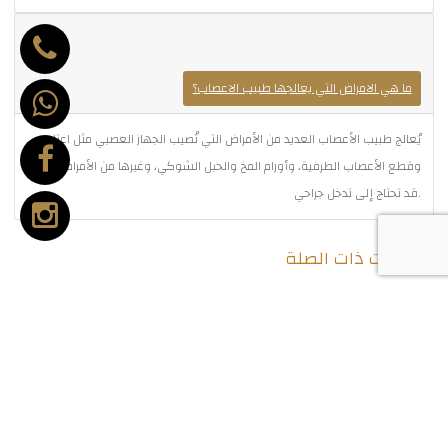
ما هي الامراض التي يعالجها طبيب الاعصاب؟
يُعالج طبيب الأعصاب العديد من الأمراض التي تُصيب الجهاز العصبي مثل اعتلال
وقطع الأعصاب الطرفية، وأورام المخ والحبل الشوكي، وغيرها من الأمراض التي
قد تحتاج إلى تدخل جراحي.
المقالات ذات الصلة
حداب العمود الفقري - وطرق التعافي منه
الإنزلاق الغضروفي القطني والآم اسفل الظهر