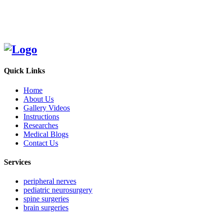
Quick Links
Home
About Us
Gallery Videos
Instructions
Researches
Medical Blogs
Contact Us
Services
peripheral nerves
pediatric neurosurgery
spine surgeries
brain surgeries