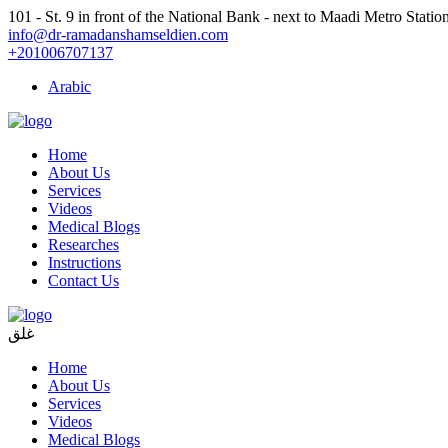
101 - St. 9 in front of the National Bank - next to Maadi Metro Statio
info@dr-ramadanshamseldien.com
+201006707137
Arabic
Home
About Us
Services
Videos
Medical Blogs
Researches
Instructions
Contact Us
غلق
Home
About Us
Services
Videos
Medical Blogs