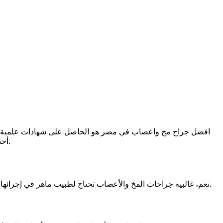
افضل جراح مخ واعصاب في مصر هو الحاصل على شهادات علمية عالي
أحدث الأبحاث والدراسات في مجاله، وكل ذلك يتوفر في الدكتور رمضان جلال شمس الدين ـ استشاري جراحة المخ والاعصاب والعمود الفقري.
نعم، غالبية جراحات المخ والأعصاب تحتاج لطبيب ماهر في إجرائها؛ حيث أن الطبيب يتعامل مع تراكيب صغيرة ودقيقة للغاية، وأي خطأ في التعامل معها سوف يُصيب المريض بمشكلات تؤثر عليه طوال حياته.