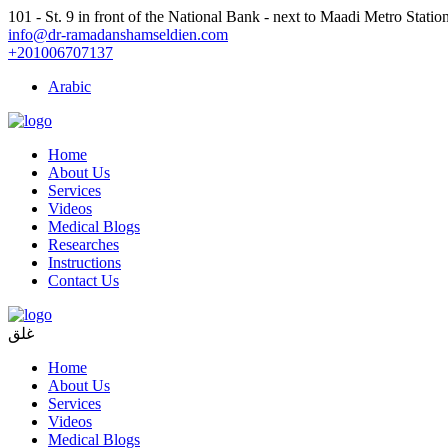
101 - St. 9 in front of the National Bank - next to Maadi Metro Statio
info@dr-ramadanshamseldien.com
+201006707137
Arabic
Home
About Us
Services
Videos
Medical Blogs
Researches
Instructions
Contact Us
غلق
Home
About Us
Services
Videos
Medical Blogs