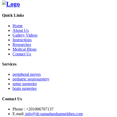
Quick Links
Home
About Us
Gallery Videos
Instructions
Researches
Medical Blogs
Contact Us
Services
peripheral nerves
pediatric neurosurgery
spine surgeries
brain surgeries
Contact Us
Phone :
+201006707137
E.mail:
info@dr-ramadanshamseldien.com