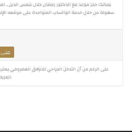
يمكنك حجز موعد مع الدكتور رمضان جلال شمس الدين ـ افض
سهولة من خلال خدمة الواتساب المتواجدة على موقعه الإلك
متى ي
على الرغم من أن التدخل الجراحي للانزلاق الغضروفي يعتبر ال
المريض بتحسن ملحوظ من خلال العلاجات الغير جراحية.