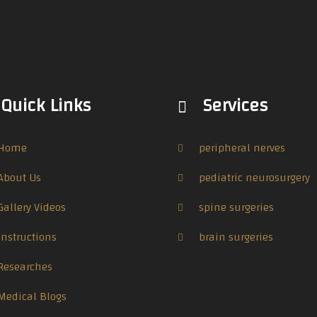
Quick Links
Services
Home
peripheral nerves
About Us
pediatric neurosurgery
Gallery Videos
spine surgeries
Instructions
brain surgeries
Researches
Medical Blogs