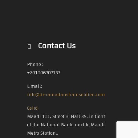
Contact Us
Phone :
+201006707137
E.mail:
info@dr-ramadanshamseldien.com
Cairo:
Maadi 101, Street 9, Hall 35, in front
of the National Bank, next to Maadi
Metro Station,.