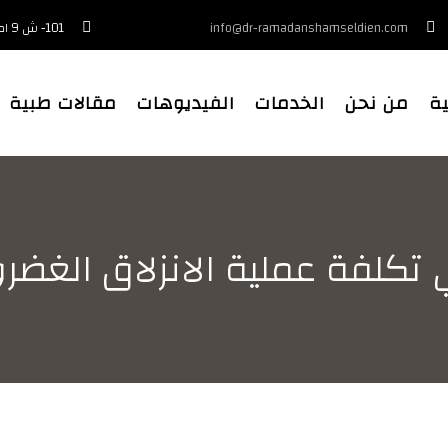
info@dr-ramadanshamseldien.com
101- ش 9 امام البنك الاهلي - بجوار محطة مترو المعادي - القاهرة
ية
من نحن
الخدمات
الفيديوهات
مقالات طبية
تكلفة عملية الانزلاق الغض