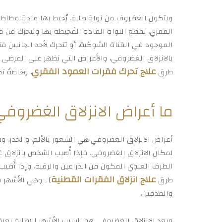
ويتكون الغضروف من نواة صلبة، يُحيط بها مادة مطاطي
الفقري، تقطع النواة المادة المُحيطة بها وتتحرك من 
الموجود في القناة الشوكية، أو تتحرك لأحد الجانبين ف
بالانزلاق الغضروفي، والأعراض التي تظهر على المرضى 
علاج تحرك فقرات العمود الفقري
طرق
، وخاصةً ت
ما أعراض الانزلاق الغضروف
أعراض الانزلاق الغضروفي هي الشعور بالألم، والخدر، 
لمكان الانزلاق الغضروفي، فإذا أُصيب الشخص بانزلا
الطرف العلوي المكون من الذراعين والرقبة، وإذا أُصي
علاج انزلاق الفقرات القطنية
طرق
) ـ وهي الأشهر
والقدمين.
ويعد الانزلاق الغضروفي هو السبب الأشهر للإصابة بعر