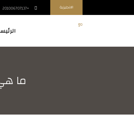
الانجليزية
+201006707137
الرئيس
ما هي 